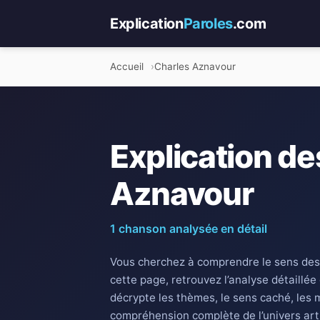
Explication
Paroles
.com
Accueil
Charles Aznavour
Explication de
Aznavour
1 chanson analysée en détail
Vous cherchez à comprendre le sens des
cette page, retrouvez l’analyse détaillée
décrypte les thèmes, le sens caché, les 
compréhension complète de l’univers art