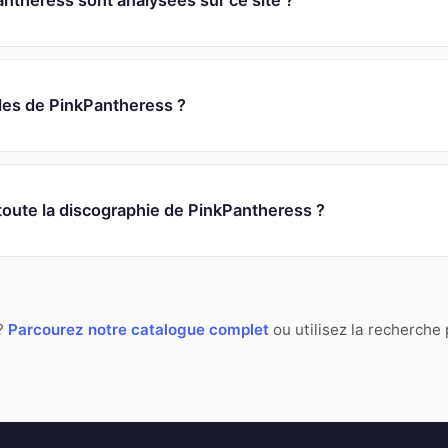
theress sont analysées sur ce site ?
oles de PinkPantheress ?
 toute la discographie de PinkPantheress ?
 ?
Parcourez notre catalogue complet
ou utilisez la recherche