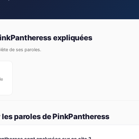
PinkPantheress expliquées
plète de ses paroles.
de
 les paroles de PinkPantheress