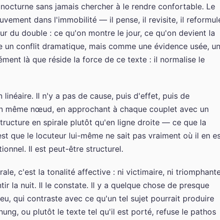
 nocturne sans jamais chercher à le rendre confortable. Le
vement dans l'immobilité — il pense, il revisite, il reformul
 du double : ce qu'on montre le jour, ce qu'on devient la
mme un conflit dramatique, mais comme une évidence usée, u
ment là que réside la force de ce texte : il normalise le
inéaire. Il n'y a pas de cause, puis d'effet, puis de
d'un même nœud, en approchant à chaque couplet avec un
tructure en spirale plutôt qu'en ligne droite — ce que la
st que le locuteur lui-même ne sait pas vraiment où il en es
onnel. Il est peut-être structurel.
le, c'est la tonalité affective : ni victimaire, ni triomphante
r la nuit. Il le constate. Il y a quelque chose de presque
veu, qui contraste avec ce qu'un tel sujet pourrait produire
ng, ou plutôt le texte tel qu'il est porté, refuse le pathos