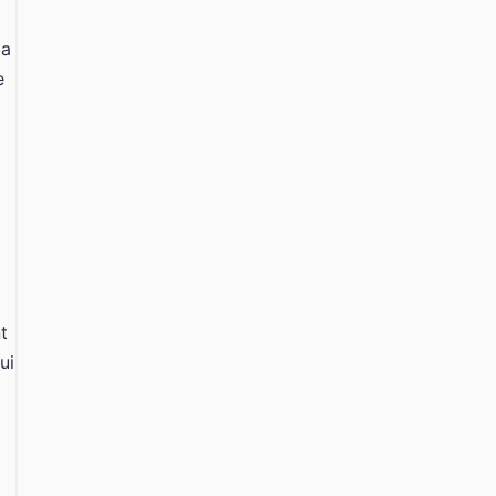
la
e
t
ui