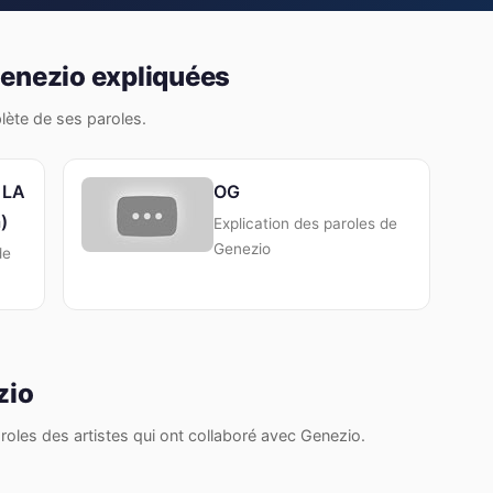
Genezio expliquées
plète de ses paroles.
 LA
OG
)
Explication des paroles de
Genezio
de
zio
oles des artistes qui ont collaboré avec Genezio.