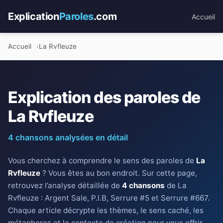
Explication
Paroles
.com
Accueil
Accueil
La Rvfleuze
Explication des paroles de
La Rvfleuze
4 chansons analysées en détail
Vous cherchez à comprendre le sens des paroles de
La
Rvfleuze
? Vous êtes au bon endroit. Sur cette page,
retrouvez l’analyse détaillée de
4 chansons
de La
Rvfleuze : Argent Sale, P.I.B, Serrure #5 et Serrure #667.
Chaque article décrypte les thèmes, le sens caché, les
métaphores et le contexte de création pour vous offrir