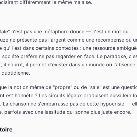
éclairant différemment le même malaise.
Sale" n'est pas une métaphore douce — c'est un mot qui
vfleuze ne présente pas l'argent comme une récompense ou u
e qu'il est dans certains contextes : une ressource ambiguë
 société préfère ne pas regarder en face. Le paradoxe, c'e
er, il nourrit, il permet d'exister dans un monde où l'absence
 quotidienne.
que la notion même de "propre" ou de "sale" est une questi
t est honnête ? Les circuits légaux produisent aussi leur lo
ée. La chanson ne s'embarrasse pas de cette hypocrisie — el
de, parfois avec une lassitude qui sonne plus juste encore.
toire