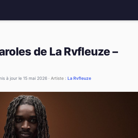
aroles de La Rvfleuze –
mis à jour le 15 mai 2026
· Artiste :
La Rvfleuze