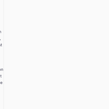
n
,
st
on
t
le