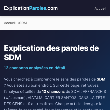
Explication
Paroles
.com
Accueil
Accueil
SDM
Explication des paroles de
SDM
13 chansons analysées en détail
Vous cherchez à comprendre le sens des paroles de
SDM
? Vous êtes au bon endroit. Sur cette page, retrouvez
l’analyse détaillée de
13 chansons
de SDM : AFFRANCHIS
(w/ Josman), ALVALM, CARTIER SANTOS, DANS LA TÊTE
DES GENS et 9 autres titres. Chaque article décrypte les
thèmes, le sens caché, les métaphores et le contexte de