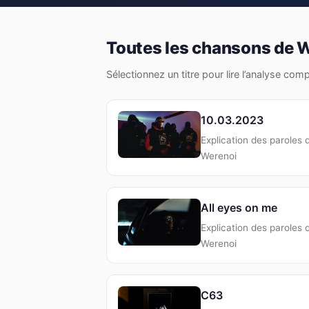
Toutes les chansons de 
Sélectionnez un titre pour lire l’analyse com
10.03.2023
Explication des paroles 
Werenoi
All eyes on me
Explication des paroles 
Werenoi
C63