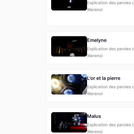
Explication des paroles 
Werenoi
Emelyne
Explication des paroles 
Werenoi
L'or et la pierre
Explication des paroles 
Werenoi
Malus
Explication des paroles 
Werenoi