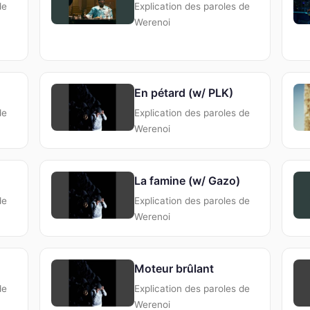
de
Explication des paroles de
Werenoi
En pétard (w/ PLK)
de
Explication des paroles de
Werenoi
La famine (w/ Gazo)
de
Explication des paroles de
Werenoi
Moteur brûlant
de
Explication des paroles de
Werenoi