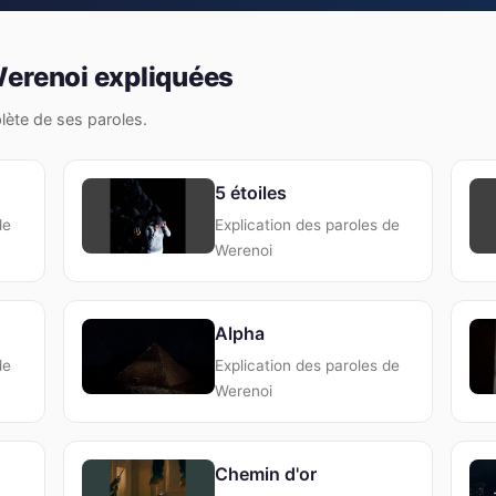
Werenoi expliquées
plète de ses paroles.
5 étoiles
de
Explication des paroles de
Werenoi
Alpha
de
Explication des paroles de
Werenoi
Chemin d'or