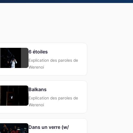
6 étoiles
Explication des paroles de
Werenoi
Balkans
Explication des paroles de
Werenoi
Dans un verre (w/