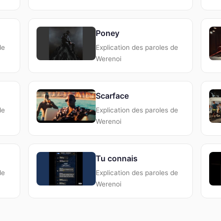
Poney
de
Explication des paroles de
Werenoi
Scarface
de
Explication des paroles de
Werenoi
Tu connais
de
Explication des paroles de
Werenoi