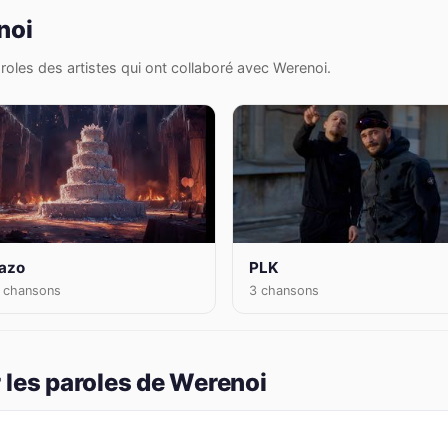
noi
oles des artistes qui ont collaboré avec Werenoi.
azo
PLK
 chansons
3 chansons
 les paroles de Werenoi