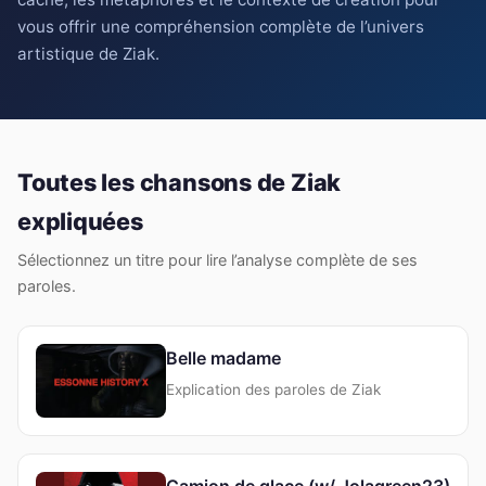
vous offrir une compréhension complète de l’univers
artistique de Ziak.
Toutes les chansons de Ziak
expliquées
Sélectionnez un titre pour lire l’analyse complète de ses
paroles.
Belle madame
Explication des paroles de Ziak
Camion de glace (w/ Jolagreen23)