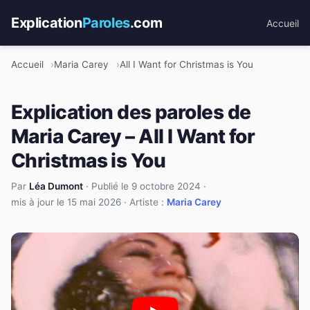
Explication
Paroles
.com
Accueil
Accueil
Maria Carey
All I Want for Christmas is You
Explication des paroles de
Maria Carey – All I Want for
Christmas is You
Par
Léa Dumont
·
Publié le 9 octobre 2024
·
mis à jour le 15 mai 2026
· Artiste :
Maria Carey