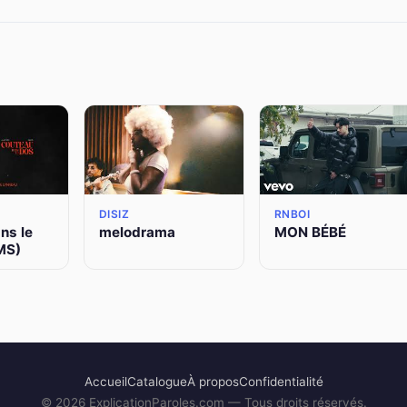
DISIZ
RNBOI
ns le
melodrama
MON BÉBÉ
MS)
Accueil
Catalogue
À propos
Confidentialité
©
2026
ExplicationParoles.com — Tous droits réservés.