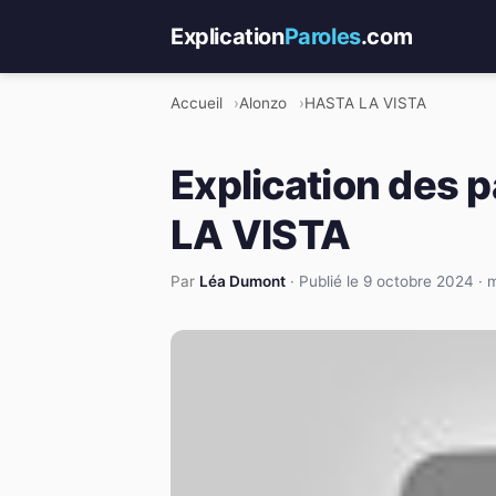
Explication
Paroles
.com
Accueil
Alonzo
HASTA LA VISTA
Explication des 
LA VISTA
Par
Léa Dumont
·
Publié le 9 octobre 2024
·
m