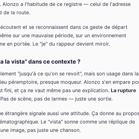
é. Alonzo a l'habitude de ce registre — celui de l'adresse
d de la route.
i écoutent et se reconnaissent dans ce geste de départ
i-même sur une mauvaise période, sur un environnement
e en portée. Le "je" du rappeur devient miroir.
a la vista" dans ce contexte ?
ralement "jusqu'à ce qu'on se revoit", mais son usage dans la
adieu péremptoire, presque moqueur. Alonzo s'en empare po
st fini, et ça ne vaut même pas une explication.
La rupture
e. Pas de scène, pas de larmes — juste une sortie.
gue étrangère signale aussi une attitude. Ça donne au propo
nématographique. Le "vista" sonne comme une réplique de
t une image, pas juste une chanson.