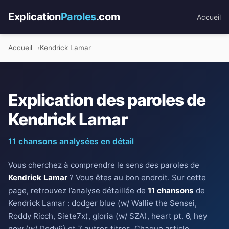
Explication
Paroles
.com
Accueil
Accueil
Kendrick Lamar
Explication des paroles de
Kendrick Lamar
11 chansons analysées en détail
Vous cherchez à comprendre le sens des paroles de
Kendrick Lamar
? Vous êtes au bon endroit. Sur cette
page, retrouvez l’analyse détaillée de
11 chansons
de
Kendrick Lamar : dodger blue (w/ Wallie the Sensei,
Roddy Ricch, Siete7x), gloria (w/ SZA), heart pt. 6, hey
now (w/ Dody6) et 7 autres titres. Chaque article