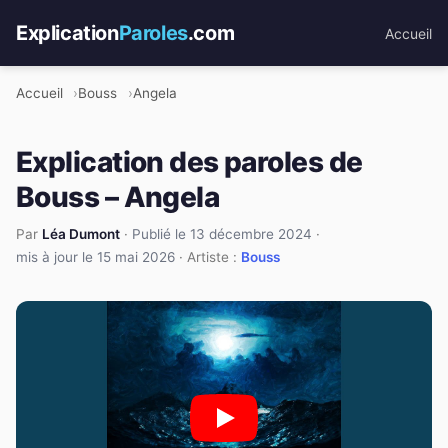
Explication
Paroles
.com
Accueil
Accueil
Bouss
Angela
Explication des paroles de
Bouss – Angela
Par
Léa Dumont
·
Publié le 13 décembre 2024
·
mis à jour le 15 mai 2026
· Artiste :
Bouss