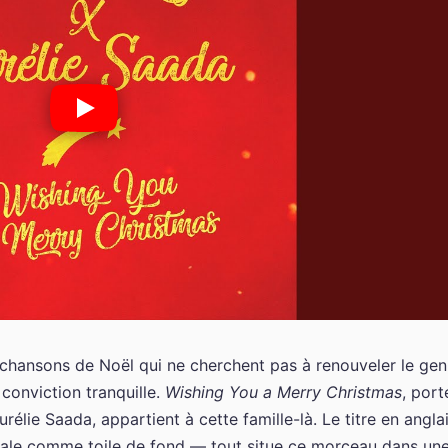
e chansons de Noël qui ne cherchent pas à renouveler le gen
 conviction tranquille.
Wishing You a Merry Christmas
, port
lie Saada, appartient à cette famille-là. Le titre en anglai
ernale comme toile de fond — tout situe ce morceau dans un