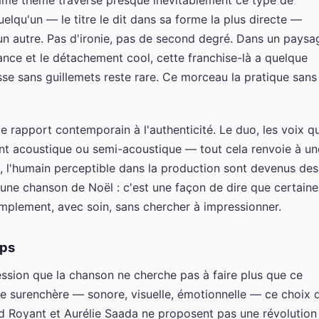
mme thème traverse presque inévitablement ce type de
elqu'un — le titre le dit dans sa forme la plus directe —
un autre. Pas d'ironie, pas de second degré. Dans un paysa
nce et le détachement cool, cette franchise-là a quelque
se sans guillemets reste rare. Ce morceau la pratique sans
le rapport contemporain à l'authenticité. Le duo, les voix qu
nt acoustique ou semi-acoustique — tout cela renvoie à un
, l'humain perceptible dans la production sont devenus des
 une chanson de Noël : c'est une façon de dire que certaine
implement, avec soin, sans chercher à impressionner.
mps
ression que la chanson ne cherche pas à faire plus que ce
de surenchère — sonore, visuelle, émotionnelle — ce choix 
rd Royant et Aurélie Saada ne proposent pas une révolution