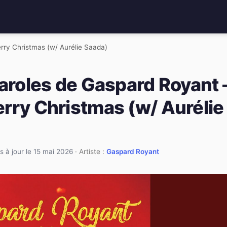
rry Christmas (w/ Aurélie Saada)
paroles de Gaspard Royant 
rry Christmas (w/ Aurélie
s à jour le 15 mai 2026
· Artiste :
Gaspard Royant