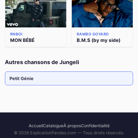
RNBOI
RAMBO GOYARD
MON BÉBÉ
B.M.S (by my side)
Autres chansons de Jungeli
Petit Génie
Accueil
Catalogue
À propos
Confidentialité
©
2026
ExplicationParoles.com — Tous droits réservés.