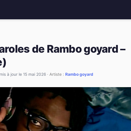
paroles de Rambo goyard –
e)
mis à jour le 15 mai 2026
· Artiste :
Rambo goyard