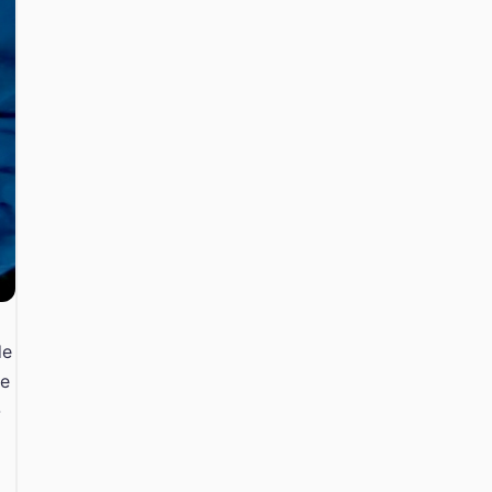
de
te
-