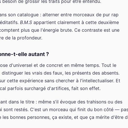
s besoin de grossir les traits pour être entendu.
ans son catalogue : alterner entre morceaux de pur rap
éditatifs.
B.M.S
appartient clairement à cette deuxième
 comptent plus que l'énergie brute. Ce contraste est une
re de la profondeur.
nne-t-elle autant ?
hose d'universel et de concret en même temps. Tout le
distinguer les vrais des faux, les présents des absents.
cette expérience sans chercher à l'intellectualiser. Et
l parfois surchargé d'artifices, fait son effet.
ant dans le titre : même s'il évoque des trahisons ou des
ui sont restés. C'est un morceau qui finit du bon côté — pa
 les bonnes personnes, ça existe, et que ça mérite d'être di