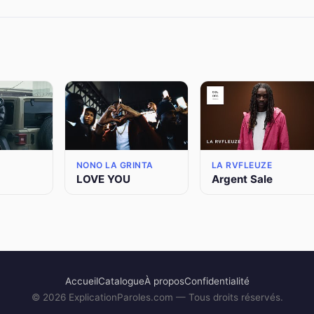
NONO LA GRINTA
LA RVFLEUZE
LOVE YOU
Argent Sale
Accueil
Catalogue
À propos
Confidentialité
©
2026
ExplicationParoles.com — Tous droits réservés.