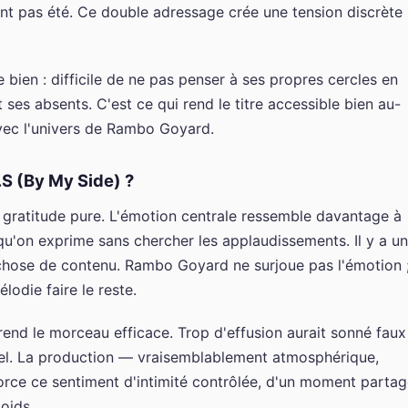
 l'ont pas été. Ce double adressage crée une tension discrète
e bien : difficile de ne pas penser à ses propres cercles en
ses absents. C'est ce qui rend le titre accessible bien au-
avec l'univers de Rambo Goyard.
S (By My Side) ?
la gratitude pure. L'émotion centrale ressemble davantage à
u'on exprime sans chercher les applaudissements. Il y a u
 chose de contenu. Rambo Goyard ne surjoue pas l'émotion 
élodie faire le reste.
rend le morceau efficace. Trop d'effusion aurait sonné faux
réel. La production — vraisemblablement atmosphérique,
rce ce sentiment d'intimité contrôlée, d'un moment parta
oids.