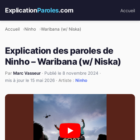
Explication
Paroles
.com
Accueil
Accueil
Ninho
Waribana (w/ Niska)
Explication des paroles de
Ninho – Waribana (w/ Niska)
Par
Marc Vasseur
·
Publié le 8 novembre 2024
·
mis à jour le 15 mai 2026
· Artiste :
Ninho