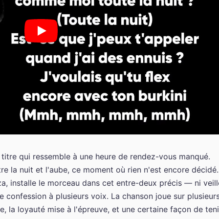
n titre qui ressemble à une heure de rendez-vous manqué.
re la nuit et l'aube, ce moment où rien n'est encore décidé.
 installe le morceau dans cet entre-deux précis — ni veill
e confession à plusieurs voix. La chanson joue sur plusieur
ace, la loyauté mise à l'épreuve, et une certaine façon de teni