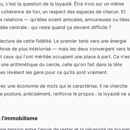
au, c'est la question de la loyauté. Être trois sur un même
ne cohérence de ton, un respect des espaces de chacun. Et
es relations — qu'elles soient amicales, amoureuses ou liées
dée centrale : qui reste quand ça devient difficile ?
cture de cette fidélité. Le premier tend vers une énergie
chose de plus intériorisé — mais les deux convergent vers l
t ceux qui l'ont méritée occupent une place à part. Ce n'es
 une arithmétique du cercle, celle qu'on fait dans la tête
les révèlent les gens pour ce qu'ils sont vraiment.
avec une économie de mots qui le caractérise. Il ne cherche
e posture, précisément, renforce le propos : la loyauté ne 
l'immobilisme
une tension entre l'envie de rester et la nécessité de bouger