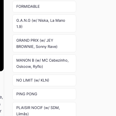
FORMIDABLE
G.A.N.G (w/ Niska, La Mano
1.9)
GRAND PRIX (w/ JEY
BROWNIE, Sonny Rave)
MANON B (w/ MC Cebezinho,
Oskoow, Ryflo)
NO LIMIT (w/ KLN)
PING PONG
e,
s
PLAISIR NOCIF (w/ SDM,
r
Liimâs)