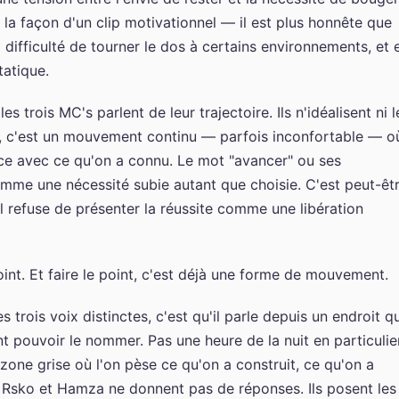
la façon d'un clip motivationnel — il est plus honnête que
la difficulté de tourner le dos à certains environnements, et 
tatique.
es trois MC's parlent de leur trajectoire. Ils n'idéalisent ni l
nt, c'est un mouvement continu — parfois inconfortable — o
ce avec ce qu'on a connu. Le mot "avancer" ou ses
mme une nécessité subie autant que choisie. C'est peut-êt
il refuse de présenter la réussite comme une libération
oint. Et faire le point, c'est déjà une forme de mouvement.
 trois voix distinctes, c'est qu'il parle depuis un endroit q
pouvoir le nommer. Pas une heure de la nuit en particulier
zone grise où l'on pèse ce qu'on a construit, ce qu'on a
la, Rsko et Hamza ne donnent pas de réponses. Ils posent les