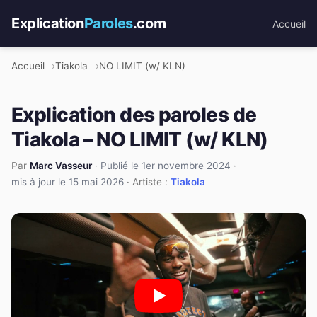
Explication
Paroles
.com
Accueil
Accueil
Tiakola
NO LIMIT (w/ KLN)
Explication des paroles de
Tiakola – NO LIMIT (w/ KLN)
Par
Marc Vasseur
·
Publié le 1er novembre 2024
·
mis à jour le 15 mai 2026
· Artiste :
Tiakola