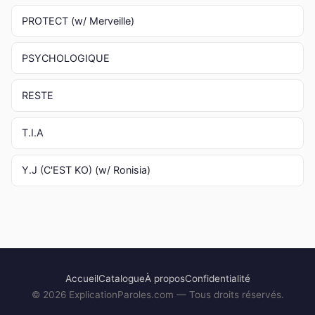
PROTECT (w/ Merveille)
PSYCHOLOGIQUE
RESTE
T.I.A
Y.J (C'EST KO) (w/ Ronisia)
Accueil
Catalogue
À propos
Confidentialité
©
2026
ExplicationParoles.com — Tous droits réservés.