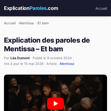
Explication
Paroles
.com
Accueil
Accueil
Mentissa
Et bam
Explication des paroles de
Mentissa – Et bam
Par
Léa Dumont
·
Publié le 9 octobre 2024
·
mis à jour le 15 mai 2026
· Artiste :
Mentissa