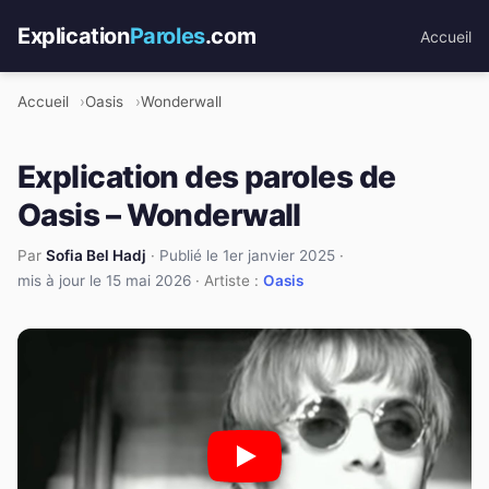
Explication
Paroles
.com
Accueil
Accueil
Oasis
Wonderwall
Explication des paroles de
Oasis – Wonderwall
Par
Sofia Bel Hadj
·
Publié le 1er janvier 2025
·
mis à jour le 15 mai 2026
· Artiste :
Oasis