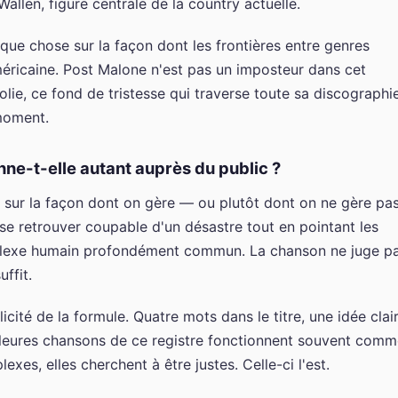
len, figure centrale de la country actuelle.
lque chose sur la façon dont les frontières entre genres
méricaine. Post Malone n'est pas un imposteur dans cet
olie, ce fond de tristesse qui traverse toute sa discographie
 moment.
ne-t-elle autant auprès du public ?
i sur la façon dont on gère — ou plutôt dont on ne gère pa
se retrouver coupable d'un désastre tout en pointant les
réflexe humain profondément commun. La chanson ne juge p
uffit.
icité de la formule. Quatre mots dans le titre, une idée clair
illeures chansons de ce registre fonctionnent souvent com
exes, elles cherchent à être justes. Celle-ci l'est.