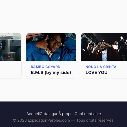
RAMBO GOYARD
NONO LA GRINTA
B.M.S (by my side)
LOVE YOU
Accueil
Catalogue
À propos
Confidentialité
©
2026
ExplicationParoles.com — Tous droits réservés.