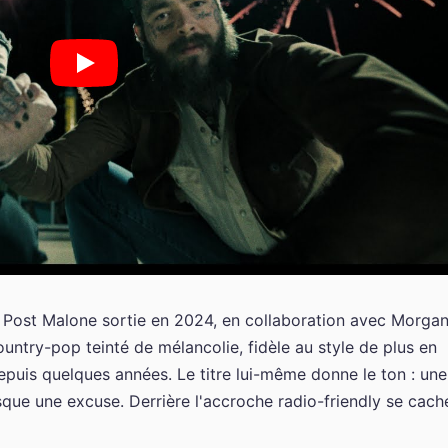
 Post Malone sortie en 2024, en collaboration avec Morga
country-pop teinté de mélancolie, fidèle au style de plus en
depuis quelques années. Le titre lui-même donne le ton : une
ue une excuse. Derrière l'accroche radio-friendly se cach