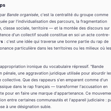
mps
 par
Bande organisée
, c'est la centralité du groupe comme
ée par l'individualisation des parcours, la fragmentation
e, classe sociale, territoire — et la montée des discours sur 
istence d'un collectif soudé constitue en soi un acte contre-
rs
: c'est une idée qui traverse une bonne partie du rap de
nance particulière dans les territoires ou les milieux où le
réappropriation ironique du vocabulaire répressif. "Bande
n pénale, une aggravation juridique utilisée pour alourdir le
ce collective. Que des rappeurs s'en emparent comme d'un
assique dans le rap français — transformer l'accusation en
isante pour en faire une marque d'appartenance. Ce mouveme
tion entre certaines communautés et l'appareil judiciaire : p
nse à une désignation subie.