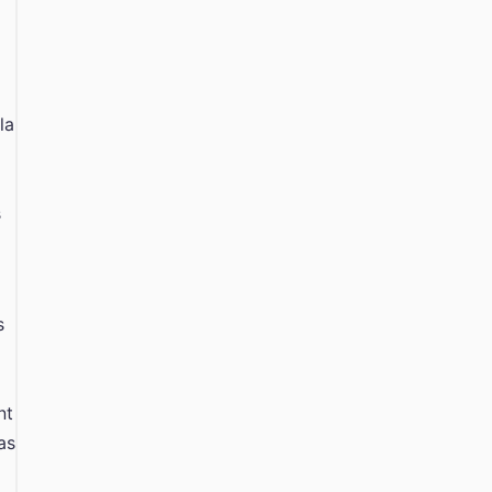
la
s
s
nt
as