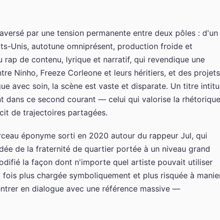
raversé par une tension permanente entre deux pôles : d'un
ats-Unis, autotune omniprésent, production froide et
u rap de contenu, lyrique et narratif, qui revendique une
tre Ninho, Freeze Corleone et leurs héritiers, et des projets
gue avec soin, la scène est vaste et disparate. Un titre intitu
t dans ce second courant — celui qui valorise la rhétoriqu
écit de trajectoires partagées.
rceau éponyme sorti en 2020 autour du rappeur Jul, qui
e idée de la fraternité de quartier portée à un niveau grand
ifié la façon dont n'importe quel artiste pouvait utiliser
la fois plus chargée symboliquement et plus risquée à manier
t entrer en dialogue avec une référence massive —