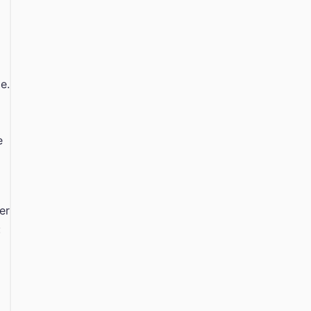
e.
e
er
: