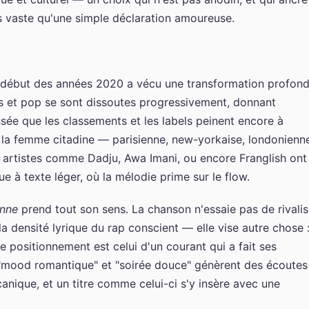
 vaste qu'une simple déclaration amoureuse.
u début des années 2020 a vécu une transformation profond
ts et pop se sont dissoutes progressivement, donnant
sée que les classements et les labels peinent encore à
 la femme citadine — parisienne, new-yorkaise, londonienn
 artistes comme Dadju, Awa Imani, ou encore Franglish ont
ue à texte léger, où la mélodie prime sur le flow.
enne
prend tout son sens. La chanson n'essaie pas de rivalis
la densité lyrique du rap conscient — elle vise autre chose 
Ce positionnement est celui d'un courant qui a fait ses
s "mood romantique" et "soirée douce" génèrent des écoutes
nique, et un titre comme celui-ci s'y insère avec une