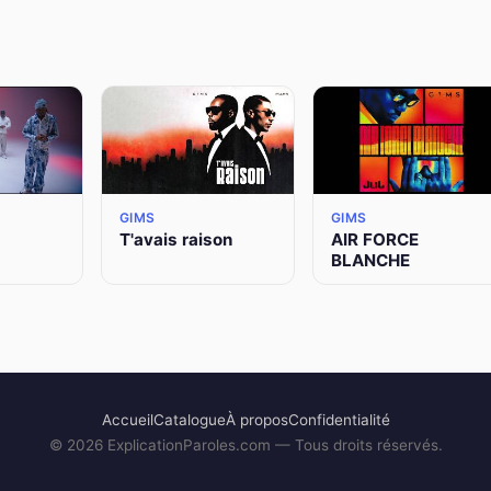
GIMS
GIMS
T'avais raison
AIR FORCE
BLANCHE
Accueil
Catalogue
À propos
Confidentialité
©
2026
ExplicationParoles.com — Tous droits réservés.