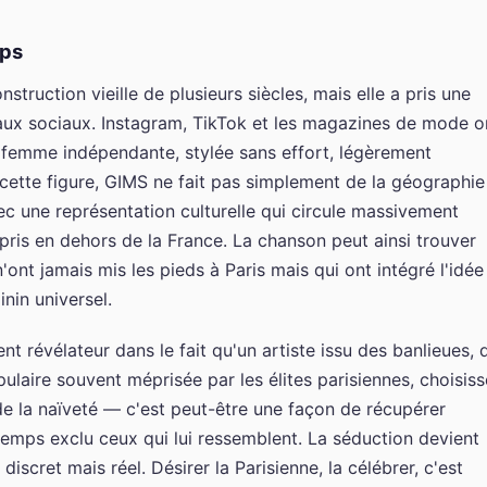
mps
ruction vieille de plusieurs siècles, mais elle a pris une
eaux sociaux. Instagram, TikTok et les magazines de mode o
e femme indépendante, stylée sans effort, légèrement
t cette figure, GIMS ne fait pas simplement de la géographie
ec une représentation culturelle qui circule massivement
ris en dehors de la France. La chanson peut ainsi trouver
ont jamais mis les pieds à Paris mais qui ont intégré l'idée
nin universel.
nt révélateur dans le fait qu'un artiste issu des banlieues, 
ulaire souvent méprisée par les élites parisiennes, choisiss
 de la naïveté — c'est peut-être une façon de récupérer
mps exclu ceux qui lui ressemblent. La séduction devient
 discret mais réel. Désirer la Parisienne, la célébrer, c'est