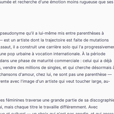
ssumée et recherche d'une émotion moins rugueuse que ses
pseudonyme qu'il a lui-même mis entre parenthèses à
 — est un artiste dont la trajectoire est faite de mutations
saut, il a construit une carrière solo qui l'a progressiveme
une pop urbaine à vocation internationale. À la période
it dans une phase de maturité commerciale : celui qui a déjà
, vendre des millions de singles, et qui cherche désormais 
 chansons d'amour, chez lui, ne sont pas une parenthèse —
rente avec l'image d'un artiste qui veut toucher large, au-
res féminines traverse une grande partie de sa discographie
i, mais chaque titre le travaille différemment. Avec
ique et culturel — un choix qui n'est pas anodin, et qui ancre