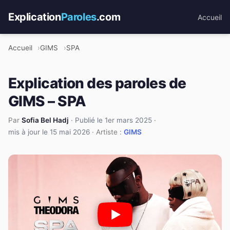
Explication
Paroles
.com
Accueil
Accueil
GIMS
SPA
Explication des paroles de
GIMS – SPA
Par
Sofia Bel Hadj
·
Publié le 1er mars 2025
·
mis à jour le 15 mai 2026
· Artiste :
GIMS