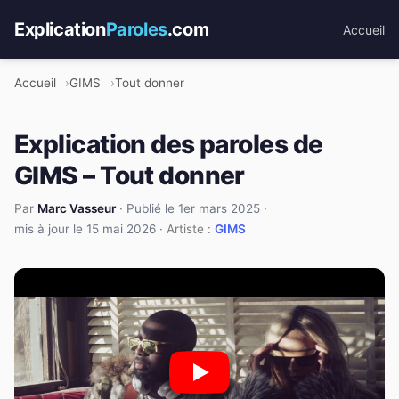
Explication
Paroles
.com
Accueil
Accueil
GIMS
Tout donner
Explication des paroles de
GIMS – Tout donner
Par
Marc Vasseur
·
Publié le 1er mars 2025
·
mis à jour le 15 mai 2026
· Artiste :
GIMS