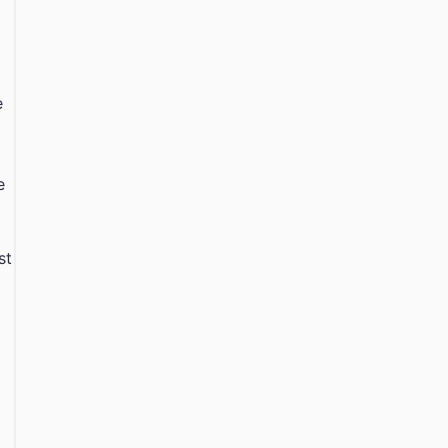
e
e
st