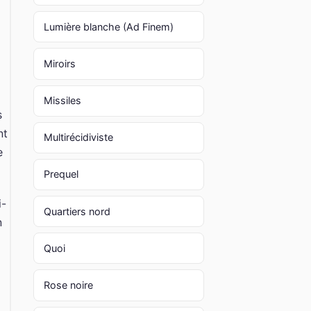
Lumière blanche (Ad Finem)
Miroirs
Missiles
s
nt
Multirécidiviste
e
Prequel
i-
Quartiers nord
n
Quoi
Rose noire