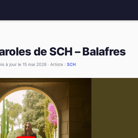
aroles de SCH – Balafres
is à jour le 15 mai 2026
· Artiste :
SCH