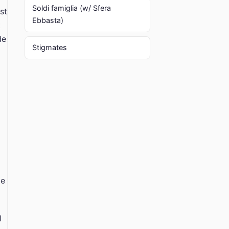
Soldi famiglia (w/ Sfera
st
Ebbasta)
t
de
Stigmates
ie
l