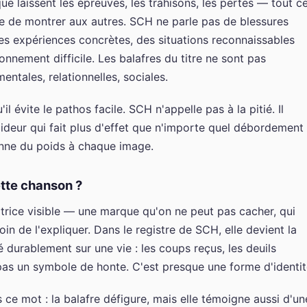
que laissent les épreuves, les trahisons, les pertes — tout c
ie de montrer aux autres. SCH ne parle pas de blessures
des expériences concrètes, des situations reconnaissables
nnement difficile. Les balafres du titre ne sont pas
entales, relationnelles, sociales.
l évite le pathos facile. SCH n'appelle pas à la pitié. Il
roideur qui fait plus d'effet que n'importe quel débordement
onne du poids à chaque image.
ette chanson ?
icatrice visible — une marque qu'on ne peut pas cacher, qui
in de l'expliquer. Dans le registre de SCH, elle devient la
 durablement sur une vie : les coups reçus, les deuils
 pas un symbole de honte. C'est presque une forme d'identit
 ce mot : la balafre défigure, mais elle témoigne aussi d'un