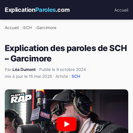
Explication
Paroles
.com
Accueil
Accueil
SCH
Garcimore
Explication des paroles de SCH
– Garcimore
Par
Léa Dumont
·
Publié le 9 octobre 2024
·
mis à jour le 15 mai 2026
· Artiste :
SCH