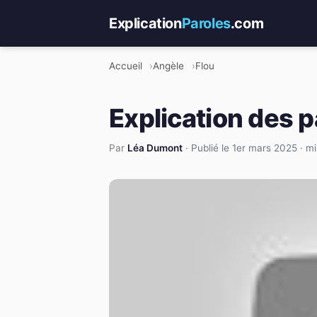
Explication
Paroles
.com
Accueil
Angèle
Flou
Explication des p
Par
Léa Dumont
·
Publié le 1er mars 2025
·
mi