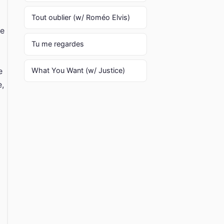
Tout oublier (w/ Roméo Elvis)
de
Tu me regardes
e
What You Want (w/ Justice)
e,