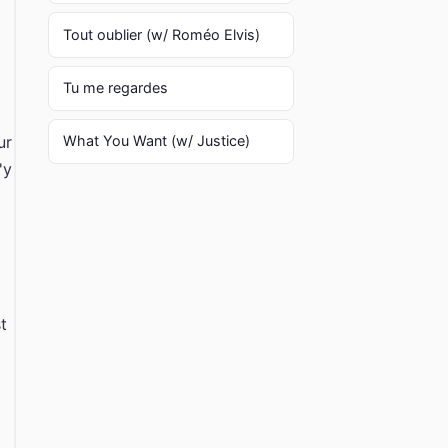
Tout oublier (w/ Roméo Elvis)
Tu me regardes
ur
What You Want (w/ Justice)
'y
t