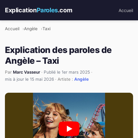
Explication
Paroles
.com
Accueil
Accueil
Angèle
Taxi
Explication des paroles de
Angèle – Taxi
Par
Marc Vasseur
·
Publié le 1er mars 2025
·
mis à jour le 15 mai 2026
· Artiste :
Angèle