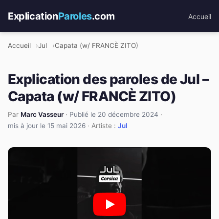
Explication
Paroles
.com
Accueil
Accueil
Jul
Capata (w/ FRANCÈ ZITO)
Explication des paroles de Jul –
Capata (w/ FRANCÈ ZITO)
Par
Marc Vasseur
·
Publié le 20 décembre 2024
·
mis à jour le 15 mai 2026
· Artiste :
Jul