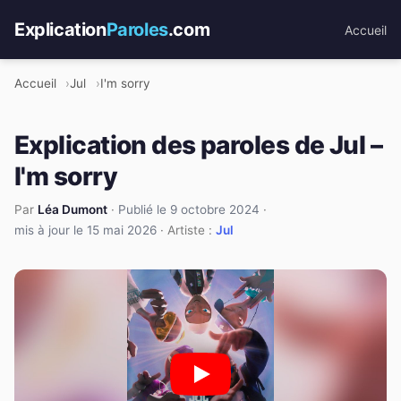
Explication
Paroles
.com
Accueil
Accueil
Jul
I'm sorry
Explication des paroles de Jul –
I'm sorry
Par
Léa Dumont
·
Publié le 9 octobre 2024
·
mis à jour le 15 mai 2026
· Artiste :
Jul