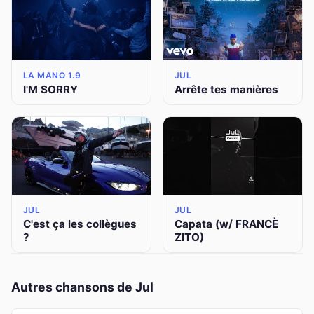
LA MANO 1.9
JUL
I'M SORRY
Arrête tes manières
JUL
JUL
C'est ça les collègues
Capata (w/ FRANCÈ
?
ZITO)
Autres chansons de Jul