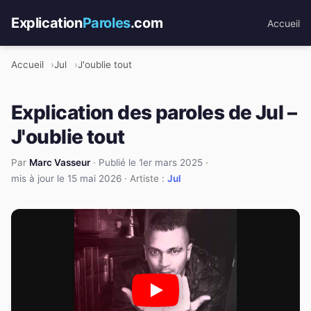
Explication
Paroles
.com
Accueil
Accueil
Jul
J'oublie tout
Explication des paroles de Jul –
J'oublie tout
Par
Marc Vasseur
·
Publié le 1er mars 2025
·
mis à jour le 15 mai 2026
· Artiste :
Jul