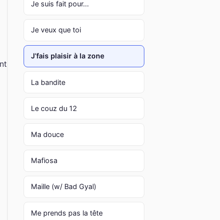
Je suis fait pour...
Je veux que toi
J’fais plaisir à la zone
nt
La bandite
Le couz du 12
Ma douce
Mafiosa
Maille (w/ Bad Gyal)
Me prends pas la tête