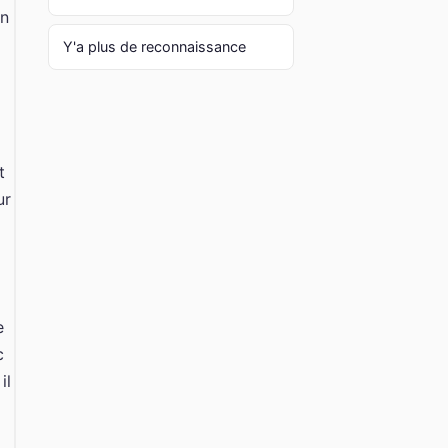
un
Y'a plus de reconnaissance
d
t
ur
e
c
il