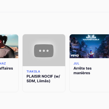
INAZ
JUL
affaires
Arrête tes
TIAKOLA
manières
PLAISIR NOCIF (w/
SDM, Liimâs)