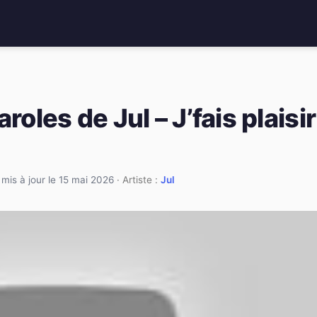
roles de Jul – J’fais plaisir
·
mis à jour le 15 mai 2026
· Artiste :
Jul