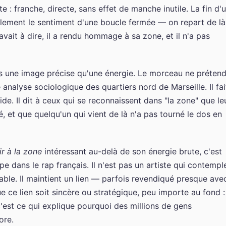
e : franche, directe, sans effet de manche inutile. La fin d'
lement le sentiment d'une boucle fermée — on repart de là
l avait à dire, il a rendu hommage à sa zone, et il n'a pas
ins une image précise qu'une énergie. Le morceau ne préten
 analyse sociologique des quartiers nord de Marseille. Il fai
ide. Il dit à ceux qui se reconnaissent dans "la zone" que le
é, et que quelqu'un qui vient de là n'a pas tourné le dos en
sir à la zone
intéressant au-delà de son énergie brute, c'est
upe dans le rap français. Il n'est pas un artiste qui contempl
able. Il maintient un lien — parfois revendiqué presque ave
ce lien soit sincère ou stratégique, peu importe au fond : 
c'est ce qui explique pourquoi des millions de gens
ore.