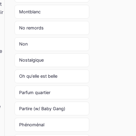
t
Montblanc
ir
No remords
Non
e
Nostalgique
Oh qu'elle est belle
Parfum quartier
e
Partire (w/ Baby Gang)
Phénoménal